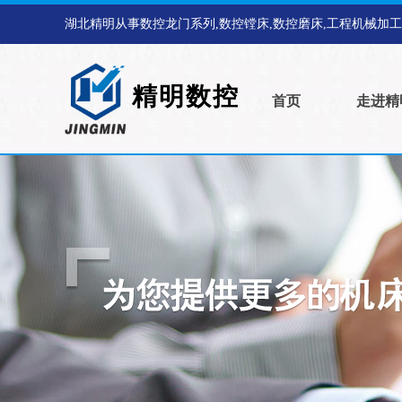
湖北精明从事数控龙门系列,数控镗床,数控磨床,工程机械加
精明数控
首页
走进精